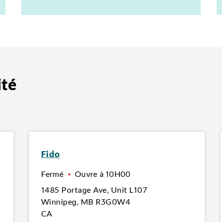
ité
Fido
Fermé
•
Ouvre à
10H00
1485 Portage Ave
,
Unit L107
Winnipeg
,
MB
R3G0W4
CA