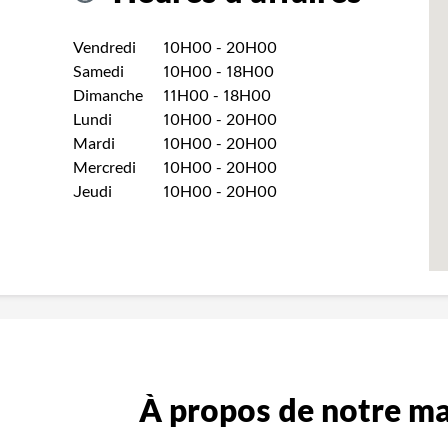
Jour de la semaine
Heures
Vendredi
10H00
-
20H00
Samedi
10H00
-
18H00
Dimanche
11H00
-
18H00
Lundi
10H00
-
20H00
Mardi
10H00
-
20H00
Mercredi
10H00
-
20H00
Jeudi
10H00
-
20H00
À propos de notre m