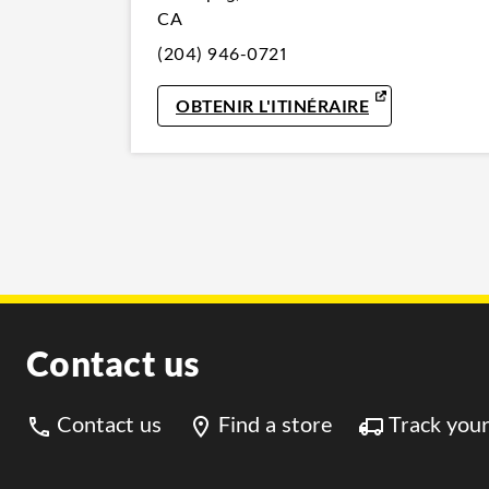
CA
(204) 946-0721
LINK OPENS 
OBTENIR L'ITINÉRAIRE
Contact us
Contact us
Find a store
Track your