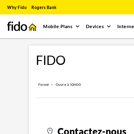
Skip to content
Skip to main content
Skip to site map
Skip to accessibility
Why Fido
Rogers Bank
Mobile Plans
Devices
Interne
Return to Nav
FIDO
Fermé
•
Ouvre à
10H00
Contactez-nous