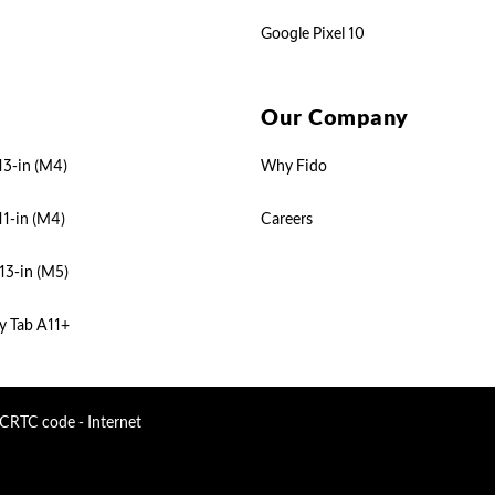
Google Pixel 10
Our Company
13-in (M4)
Why Fido
11-in (M4)
Careers
13-in (M5)
y Tab A11+
CRTC code - Internet