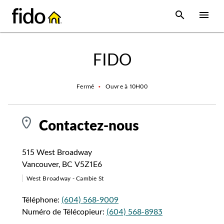
Skip to content
 main content
accessibility
to site map
Open Sear
Open
Return to Nav
FIDO
Fermé
•
Ouvre à
10H00
Contactez-nous
515 West Broadway
Vancouver
,
BC
V5Z1E6
West Broadway - Cambie St
Téléphone:
(604) 568-9009
Numéro de Télécopieur:
(604) 568-8983