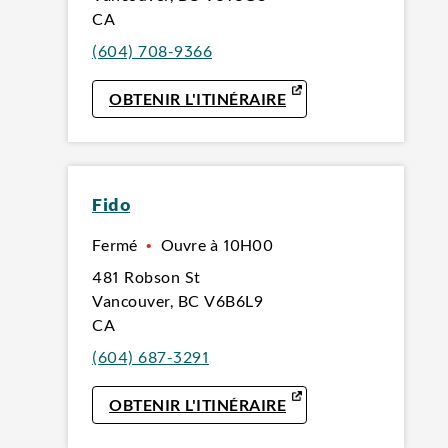
CA
(604) 708-9366
LINK OPENS IN NEW
OBTENIR L'ITINÉRAIRE
Fido
Fermé
•
Ouvre à
10H00
481 Robson St
Vancouver
,
BC
V6B6L9
CA
(604) 687-3291
LINK OPENS IN NEW
OBTENIR L'ITINÉRAIRE