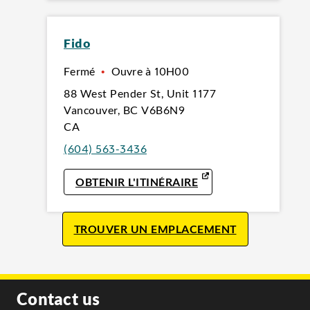
Fido
Fermé
•
Ouvre à
10H00
88 West Pender St
,
Unit 1177
Vancouver
,
BC
V6B6N9
CA
(604) 563-3436
LINK OPENS IN NEW
OBTENIR L'ITINÉRAIRE
TROUVER UN EMPLACEMENT
Contact us