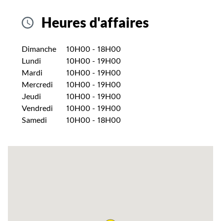
Heures d'affaires
Jour de la semaine
Heures
Dimanche
10H00
-
18H00
Lundi
10H00
-
19H00
Mardi
10H00
-
19H00
Mercredi
10H00
-
19H00
Jeudi
10H00
-
19H00
Vendredi
10H00
-
19H00
Samedi
10H00
-
18H00