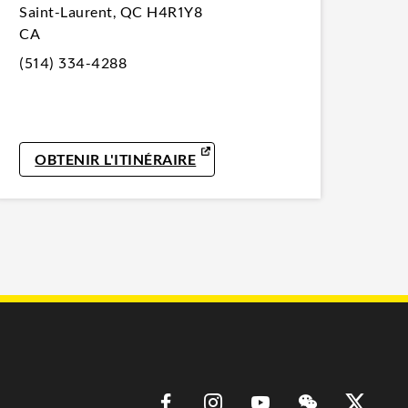
Saint-Laurent
,
QC
H4R1Y8
CA
(514) 334-4288
TAB
LINK OPENS IN NEW TAB
OBTENIR L'ITINÉRAIRE