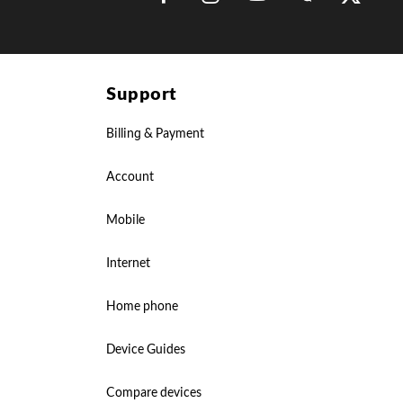
Link Opens in New Tab
Link Opens in New Tab
Link Opens in New Tab
Link Opens in 
Link Op
Support
Billing & Payment
Account
Mobile
Internet
Home phone
Device Guides
Compare devices