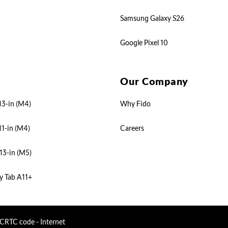
Samsung Galaxy S26
Google Pixel 10
Our Company
13-in (M4)
Why Fido
11-in (M4)
Careers
13-in (M5)
y Tab A11+
CRTC code - Internet