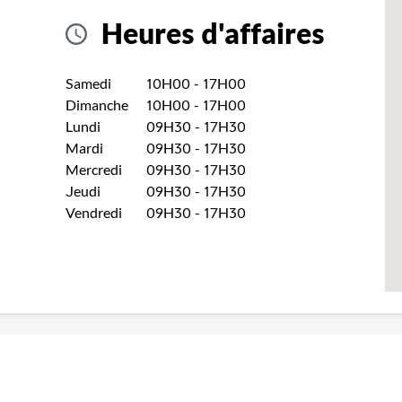
Heures d'affaires
Jour de la semaine
Heures
Samedi
10H00
-
17H00
Dimanche
10H00
-
17H00
Lundi
09H30
-
17H30
Mardi
09H30
-
17H30
Mercredi
09H30
-
17H30
Jeudi
09H30
-
17H30
Vendredi
09H30
-
17H30