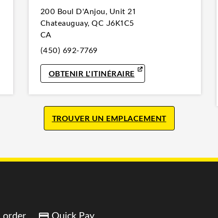
200 Boul D'Anjou
,
Unit 21
Chateauguay
,
QC
J6K1C5
CA
(450) 692-7769
IN NEW TAB
LINK OPENS IN NEW 
OBTENIR L'ITINÉRAIRE
TROUVER UN EMPLACEMENT
 order
Quick Pay