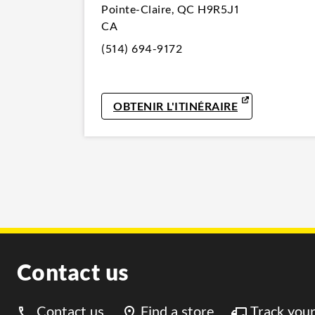
Pointe-Claire
,
QC
H9R5J1
CA
(514) 694-9172
LINK OPENS 
OBTENIR L'ITINÉRAIRE
Contact us
Contact us
Find a store
Track your