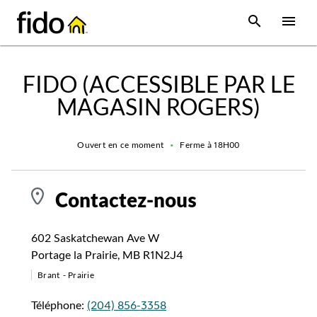
Skip to content
 main content
accessibility
to site map
Open Sear
Open
Return to Nav
FIDO (ACCESSIBLE PAR LE
MAGASIN ROGERS)
Ouvert en ce moment
•
Ferme à
18H00
Contactez-nous
602 Saskatchewan Ave W
Portage la Prairie
,
MB
R1N2J4
Brant - Prairie
Téléphone:
(204) 856-3358