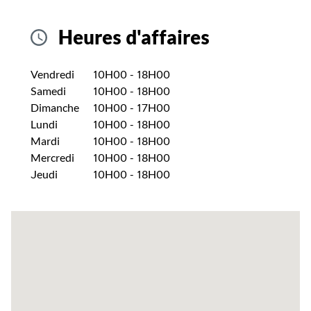
Heures d'affaires
Jour de la semaine
Heures
Vendredi
10H00
-
18H00
Samedi
10H00
-
18H00
Dimanche
10H00
-
17H00
Lundi
10H00
-
18H00
Mardi
10H00
-
18H00
Mercredi
10H00
-
18H00
Jeudi
10H00
-
18H00