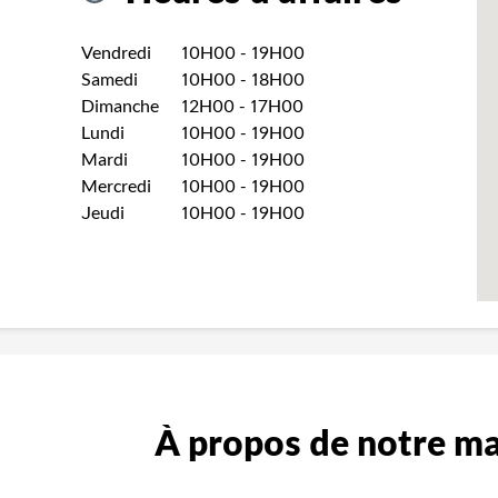
Jour de la semaine
Heures
Vendredi
10H00
-
19H00
Samedi
10H00
-
18H00
Dimanche
12H00
-
17H00
Lundi
10H00
-
19H00
Mardi
10H00
-
19H00
Mercredi
10H00
-
19H00
Jeudi
10H00
-
19H00
À propos de notre m