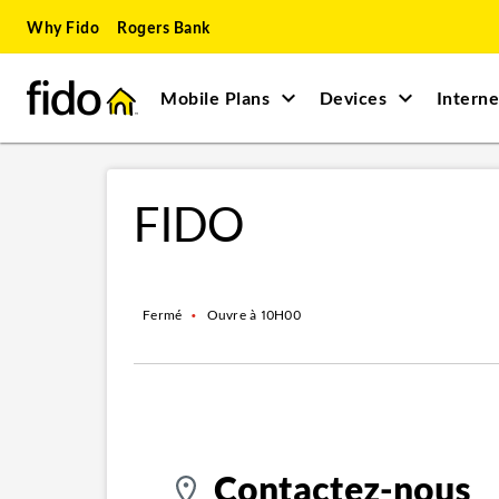
Skip to content
Skip to main content
Skip to site map
Skip to accessibility
Why Fido
Rogers Bank
Mobile Plans
Devices
Interne
Return to Nav
FIDO
Fermé
•
Ouvre à
10H00
Contactez-nous