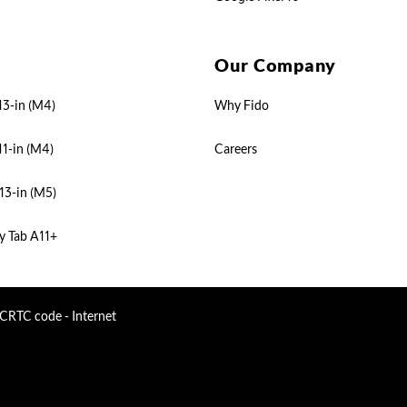
Our Company
13-in (M4)
Why Fido
11-in (M4)
Careers
13-in (M5)
y Tab A11+
CRTC code - Internet