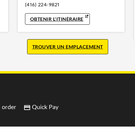
(416) 224-9821
IN NEW TAB
LINK OPENS IN NEW 
OBTENIR L'ITINÉRAIRE
TROUVER UN EMPLACEMENT
 order
Quick Pay