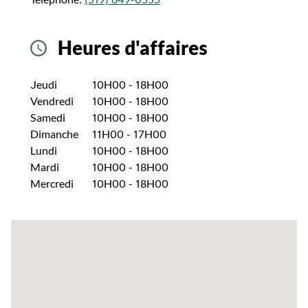
Heures d'affaires
Jour de la semaine
Heures
Jeudi
10H00
-
18H00
Vendredi
10H00
-
18H00
Samedi
10H00
-
18H00
Dimanche
11H00
-
17H00
Lundi
10H00
-
18H00
Mardi
10H00
-
18H00
Mercredi
10H00
-
18H00