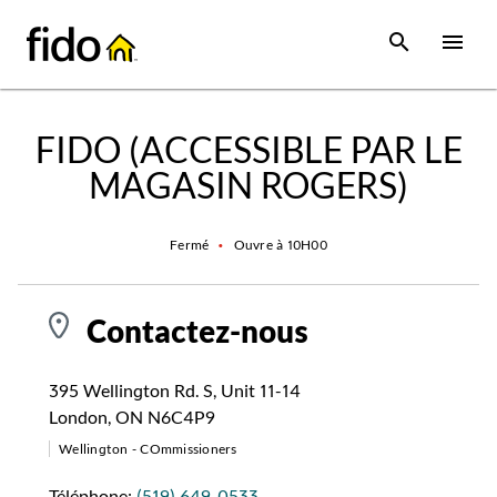
Skip to content
 main content
accessibility
to site map
Open Sear
Open
Return to Nav
FIDO (ACCESSIBLE PAR LE
MAGASIN ROGERS)
Fermé
•
Ouvre à
10H00
Contactez-nous
395 Wellington Rd. S
,
Unit 11-14
London
,
ON
N6C4P9
Wellington - COmmissioners
Téléphone:
(519) 649-0533