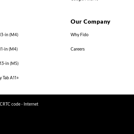
Our Company
13-in (M4)
Why Fido
11-in (M4)
Careers
13-in (M5)
y Tab A11+
CRTC code - Internet