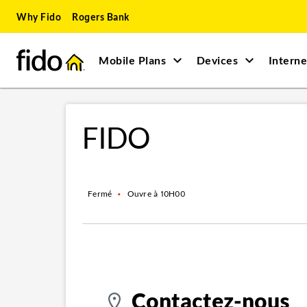
Skip to content
Skip to main content
Skip to site map
Skip to accessibility
Why Fido
Rogers Bank
Mobile Plans
Devices
Interne
Return to Nav
FIDO
Fermé
•
Ouvre à
10H00
Contactez-nous