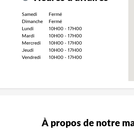
Jour de la semaine
Heures
Samedi
Fermé
Dimanche
Fermé
Lundi
10H00
-
17H00
Mardi
10H00
-
17H00
Mercredi
10H00
-
17H00
Jeudi
10H00
-
17H00
Vendredi
10H00
-
17H00
À propos de notre m